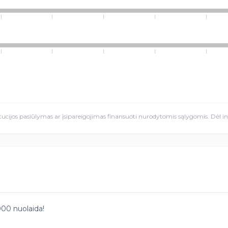
itucijos pasiūlymas ar įsipareigojimas finansuoti nurodytomis sąlygomis. Dėl i
000 nuolaida!