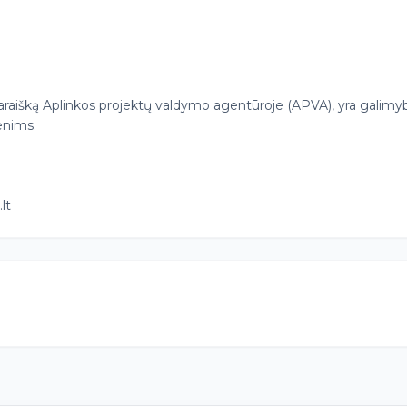
 paraišką Aplinkos projektų valdymo agentūroje (APVA), yra galimy
enims.
lt