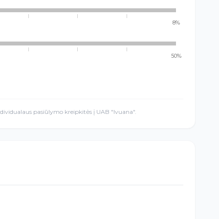
8%
50%
ndividualaus pasiūlymo kreipkitės į UAB "Ivuana".