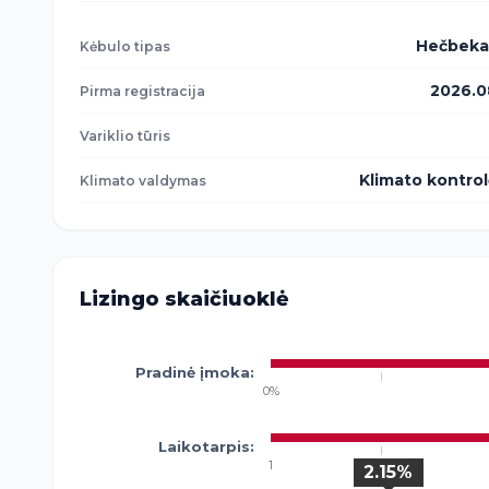
Hečbeka
Kėbulo tipas
2026.0
Pirma registracija
Variklio tūris
Klimato kontro
Klimato valdymas
Lizingo skaičiuoklė
Pradinė įmoka:
0%
Laikotarpis:
1
2.15%