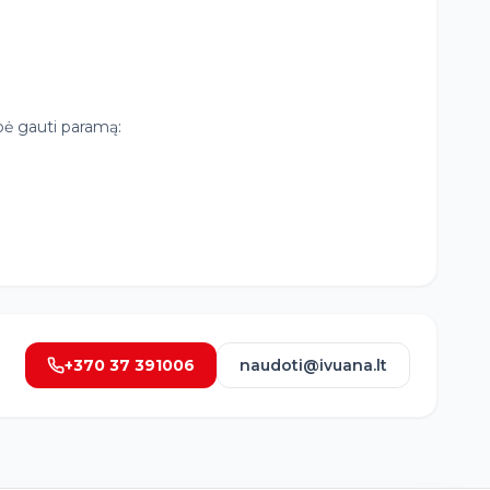
bė gauti paramą:
+370 37 391006
naudoti@ivuana.lt