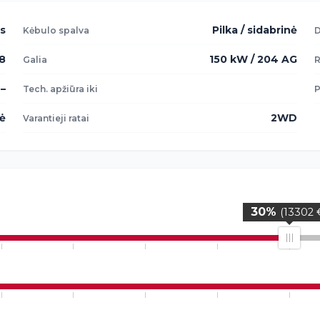
s
Pilka / sidabrinė
Kėbulo spalva
D
8
150 kW / 204 AG
Galia
R
–
Tech. apžiūra iki
P
lė
2WD
Varantieji ratai
30%
(13302 