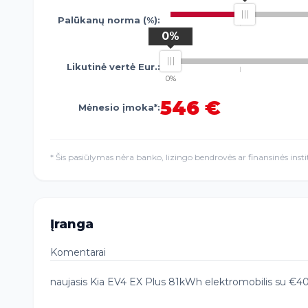
Palūkanų norma (%):
1.45%
0%
Likutinė vertė Eur.:
0%
546 €
Mėnesio įmoka*:
* Šis pasiūlymas nėra banko, lizingo bendrovės ar finansinės inst
Įranga
Komentarai
naujasis Kia EV4 EX Plus 81kWh elektromobilis su €4