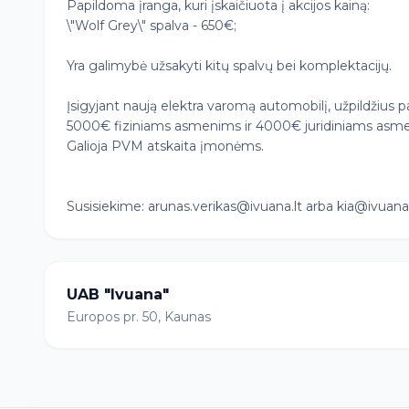
Papildoma įranga, kuri įskaičiuota į akcijos kainą:
\"Wolf Grey\" spalva - 650€;
Yra galimybė užsakyti kitų spalvų bei komplektacijų.
Įsigyjant naują elektra varomą automobilį, užpildžius
5000€ fiziniams asmenims ir 4000€ juridiniams asm
Galioja PVM atskaita įmonėms.
Susisiekime: arunas.verikas@ivuana.lt arba kia@ivuana.
UAB "Ivuana"
Europos pr. 50, Kaunas