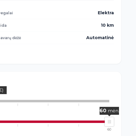
Elektra
egalai
10 km
ida
Automatinė
avarų dėžė
€)
50%
60
mėn.
60