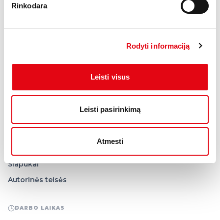
Rinkodara
NAVIGACIJA
Naudoti automobiliai
Rodyti informaciją
Nupirksime jūsų automobilį
Garantijos
Leisti visus
Komisas ir keitimas
Leisti pasirinkimą
INFORMACIJA
Kontaktai
Atmesti
Privatumo politika
Slapukai
Autorinės teisės
DARBO LAIKAS