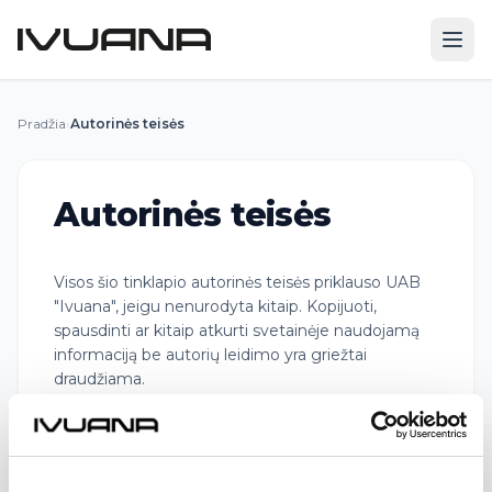
Pradžia
›
Autorinės teisės
Autorinės teisės
Visos šio tinklapio autorinės teisės priklauso UAB
"Ivuana", jeigu nenurodyta kitaip. Kopijuoti,
spausdinti ar kitaip atkurti svetainėje naudojamą
informaciją be autorių leidimo yra griežtai
draudžiama.
Interneto svetainės sprendimo autorinės teisės
priklauso UAB „Optimalios sistemos".
UAB "Ivuana" neatsako už pateikiamos