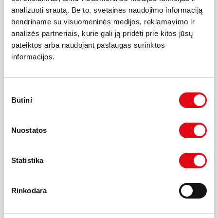
saugumo ir neliečiamumo garantija (vaizdo
analizuoti srautą. Be to, svetainės naudojimo informaciją
stebėjimas);
bendriname su visuomeninės medijos, reklamavimo ir
1.15. IRT administravimas;
analizės partneriais, kurie gali ją pridėti prie kitos jūsų
pateiktos arba naudojant paslaugas surinktos
1.16. Bendrovės veiklos viešinimas;
informacijos.
1.17. Darbuotojo artimojo funkcijų
įgyvendinimas.
Sutikimo
2. Pagal konkretų tikslą Bendrovės tvarkomi
Būtini
pasirinkimas
asmens duomenys nurodyti Bendrovės
Asmens duomenų tvarkymo taisyklėse.
Asmens duomenys saugomi tik ta apimtimi ir
Nuostatos
tiek laiko, kiek reikalinga nustatytiems tikslams
pasiekti.
Statistika
3. Asmens duomenys tvarkomi tiesioginės
rinkodaros tikslu yra profiliuojami.
Rinkodara
4. Asmens duomenų tvarkymo principai:
4.1. Asmens duomenys: