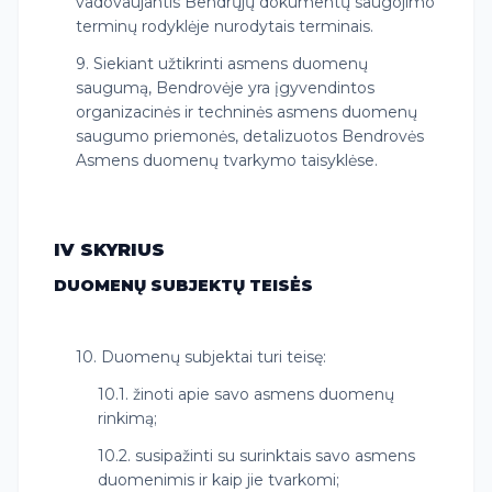
vadovaujantis Bendrųjų dokumentų saugojimo
terminų rodyklėje nurodytais terminais.
9. Siekiant užtikrinti asmens duomenų
saugumą, Bendrovėje yra įgyvendintos
organizacinės ir techninės asmens duomenų
saugumo priemonės, detalizuotos Bendrovės
Asmens duomenų tvarkymo taisyklėse.
IV SKYRIUS
DUOMENŲ SUBJEKTŲ TEISĖS
10. Duomenų subjektai turi teisę:
10.1. žinoti apie savo asmens duomenų
rinkimą;
10.2. susipažinti su surinktais savo asmens
duomenimis ir kaip jie tvarkomi;