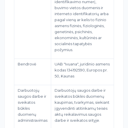
identifikavimo numerį,
buvimo vietos duomenis ir
interneto identifikatorių arba
pagal vieną ar kelis to fizinio
asmens fizinės, fiziologinės,
genetinės, psichinės,
ekonominės, kultūrinės ar
socialinės tapatybės
požymius.
Bendrovė
UAB "Ivuana", juridinio asmens
kodas 134192590, Europos pr.
50, Kaunas
Darbuotojų
Darbuotojų saugos darbe ir
saugos darbe ir
sveikatos būklės duomenų
sveikatos
kaupimas, tvarkymas, siekiant
būklės
įgyvendinti atitinkamų teisės
duomenų
aktų reikalavimus saugos
administravimas
darbe ir sveikatos srityje.