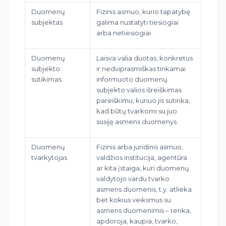
Duomenų
Fizinis asmuo, kurio tapatybę
subjektas
galima nustatyti tiesiogiai
arba netiesiogiai.
Duomenų
Laisva valia duotas, konkretus
subjekto
ir nedviprasmiškas tinkamai
sutikimas
informuoto duomenų
subjekto valios išreiškimas
pareiškimu, kuriuo jis sutinka,
kad būtų tvarkomi su juo
susiję asmens duomenys.
Duomenų
Fizinis arba juridinis asmuo,
tvarkytojas
valdžios institucija, agentūra
ar kita įstaiga, kuri duomenų
valdytojo vardu tvarko
asmens duomenis, t.y. atlieka
bet kokius veiksmus su
asmens duomenimis – renka,
apdoroja, kaupia, tvarko,