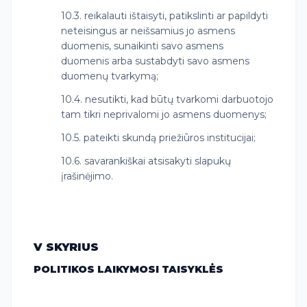
10.3. reikalauti ištaisyti, patikslinti ar papildyti
neteisingus ar neišsamius jo asmens
duomenis, sunaikinti savo asmens
duomenis arba sustabdyti savo asmens
duomenų tvarkymą;
10.4. nesutikti, kad būtų tvarkomi darbuotojo
tam tikri neprivalomi jo asmens duomenys;
10.5. pateikti skundą priežiūros institucijai;
10.6. savarankiškai atsisakyti slapukų
įrašinėjimo.
V SKYRIUS
POLITIKOS LAIKYMOSI TAISYKLĖS