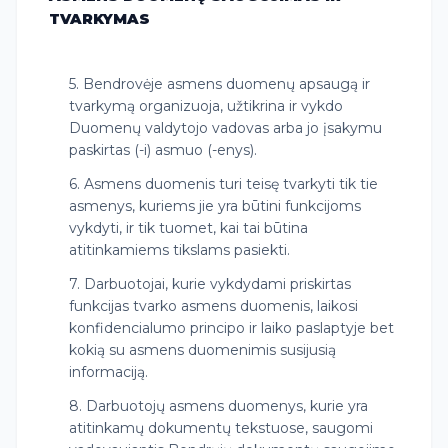
TVARKYMAS
5. Bendrovėje asmens duomenų apsaugą ir
tvarkymą organizuoja, užtikrina ir vykdo
Duomenų valdytojo vadovas arba jo įsakymu
paskirtas (-i) asmuo (-enys).
6. Asmens duomenis turi teisę tvarkyti tik tie
asmenys, kuriems jie yra būtini funkcijoms
vykdyti, ir tik tuomet, kai tai būtina
atitinkamiems tikslams pasiekti.
7. Darbuotojai, kurie vykdydami priskirtas
funkcijas tvarko asmens duomenis, laikosi
konfidencialumo principo ir laiko paslaptyje bet
kokią su asmens duomenimis susijusią
informaciją.
8. Darbuotojų asmens duomenys, kurie yra
atitinkamų dokumentų tekstuose, saugomi