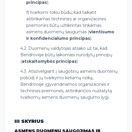
principas
);
f) tvarkomi tokiu būdu, kad taikant
atitinkamas technines ar organizacines
priemones būtų užtikrintas tinkamas
asmens duomenų saugumas (
vientisumo
ir konfidencialumo principas
).
4.2. Duomenų valdytojas atsako už tai, kad
Bendrovėje būtų laikomasi nurodytų principų
(
atskaitomybės principas
).
4.3. Atsižvelgiant į saugotinų asmens duomenų
pobūdį ir jų tvarkymo keliamą riziką,
Bendrovėje įgyvendinamos organizacinės ir
techninės priemonės, atitinkančios nustatytą
tvarkomų asmens duomenų saugumo lygį.
III SKYRIUS
ASMENS DUOMENŲ SAUGOJIMAS IR