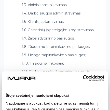
1.3. Vidinis komunikavimas;
1.4. Darbo saugos administravimas;
1.5. Klientų aptarnavimas;
1.6. Garantinių įsipareigojimų registravimas;
1.7. Žalos atlyginimo paslaugos;
1.8. Draudimo tarpininkavimo paslaugos;
1.9. Lizingo tarpininkavimo paslaugos;
1.10. Tiesioginė rinkodara;
1.11. Tiksliniam rinkodaros orientavimui ir
internetinių svetainių lankytojų patogiam
naršymui (slapukų įrašymas).
1.12. Bandomojo važiavimo administravimas;
Šioje svetainėje naudojami slapukai
1.13. Potencialių klientų registracija;
Naudojame slapukus, kad galėtume suasmeninti turinį
1.14. Nuosavybės teisės apsauga, turto
bei skelbimus, teikti visuomeninės medijos funkcijas ir