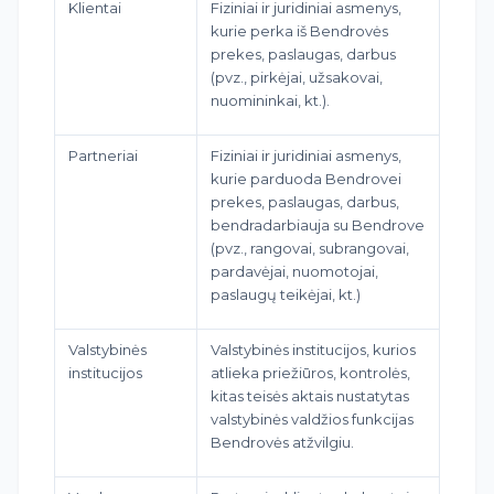
Klientai
Fiziniai ir juridiniai asmenys,
kurie perka iš Bendrovės
prekes, paslaugas, darbus
(pvz., pirkėjai, užsakovai,
nuomininkai, kt.).
Partneriai
Fiziniai ir juridiniai asmenys,
kurie parduoda Bendrovei
prekes, paslaugas, darbus,
bendradarbiauja su Bendrove
(pvz., rangovai, subrangovai,
pardavėjai, nuomotojai,
paslaugų teikėjai, kt.)
Valstybinės
Valstybinės institucijos, kurios
institucijos
atlieka priežiūros, kontrolės,
kitas teisės aktais nustatytas
valstybinės valdžios funkcijas
Bendrovės atžvilgiu.