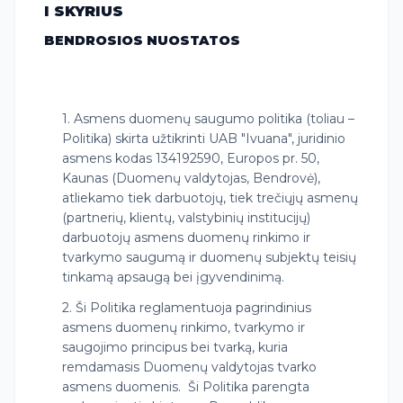
I SKYRIUS
BENDROSIOS NUOSTATOS
1. Asmens duomenų saugumo politika (toliau –
Politika) skirta užtikrinti UAB "Ivuana", juridinio
asmens kodas 134192590, Europos pr. 50,
Kaunas (Duomenų valdytojas, Bendrovė),
atliekamo tiek darbuotojų, tiek trečiųjų asmenų
(partnerių, klientų, valstybinių institucijų)
darbuotojų asmens duomenų rinkimo ir
tvarkymo saugumą ir duomenų subjektų teisių
tinkamą apsaugą bei įgyvendinimą.
2. Ši Politika reglamentuoja pagrindinius
asmens duomenų rinkimo, tvarkymo ir
saugojimo principus bei tvarką, kuria
remdamasis Duomenų valdytojas tvarko
asmens duomenis. Ši Politika parengta