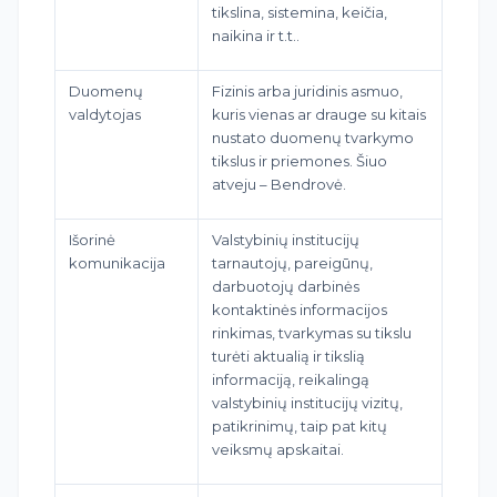
tikslina, sistemina, keičia,
naikina ir t.t..
Duomenų
Fizinis arba juridinis asmuo,
valdytojas
kuris vienas ar drauge su kitais
nustato duomenų tvarkymo
tikslus ir priemones. Šiuo
atveju – Bendrovė.
Išorinė
Valstybinių institucijų
komunikacija
tarnautojų, pareigūnų,
darbuotojų darbinės
kontaktinės informacijos
rinkimas, tvarkymas su tikslu
turėti aktualią ir tikslią
informaciją, reikalingą
valstybinių institucijų vizitų,
patikrinimų, taip pat kitų
veiksmų apskaitai.