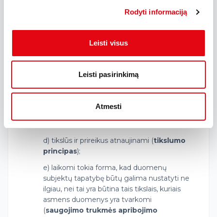
a) Duomenų subjekto atžvilgiu tvarkomi
Rodyti informaciją
teisėtu, sąžiningu ir skaidriu būdu
(
teisėtumo, sąžiningumo ir skaidrumo
principas
);
Leisti visus
b) renkami nustatytais, aiškiai apibrėžtais bei
teisėtais tikslais ir toliau netvarkomi su tais
Leisti pasirinkimą
tikslais nesuderinamu būdu (
tikslo
apribojimo principas
);
c) adekvatūs, tinkami ir tik tokie, kurių reikia
Atmesti
siekiant tikslų, dėl kurių jie tvarkomi
(
duomenų kiekio mažinimo principas
);
d) tikslūs ir prireikus atnaujinami (
tikslumo
principas
);
e) laikomi tokia forma, kad duomenų
subjektų tapatybę būtų galima nustatyti ne
ilgiau, nei tai yra būtina tais tikslais, kuriais
asmens duomenys yra tvarkomi
(
saugojimo trukmės apribojimo