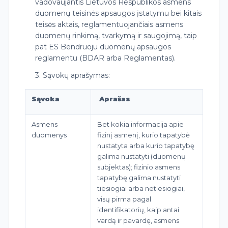
vadovaujantis Lietuvos Respublikos asmens
duomenų teisinės apsaugos įstatymu bei kitais
teisės aktais, reglamentuojančiais asmens
duomenų rinkimą, tvarkymą ir saugojimą, taip
pat ES Bendruoju duomenų apsaugos
reglamentu (BDAR arba Reglamentas).
3. Sąvokų aprašymas:
Sąvoka
Aprašas
Asmens
Bet kokia informacija apie
duomenys
fizinį asmenį, kurio tapatybė
nustatyta arba kurio tapatybę
galima nustatyti (duomenų
subjektas); fizinio asmens
tapatybę galima nustatyti
tiesiogiai arba netiesiogiai,
visų pirma pagal
identifikatorių, kaip antai
vardą ir pavardę, asmens