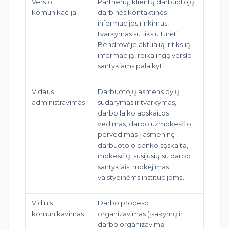
Verslo
Partnerių, klientų darbuotojų
komunikacija
darbinės kontaktinės
informacijos rinkimas,
tvarkymas su tikslu turėti
Bendrovėje aktualią ir tikslią
informaciją, reikalingą verslo
santykiams palaikyti.
Vidaus
Darbuotojų asmens bylų
administravimas
sudarymas ir tvarkymas,
darbo laiko apskaitos
vedimas, darbo užmokesčio
pervedimas į asmeninę
darbuotojo banko sąskaitą,
mokesčių, susijusių su darbo
santykiais, mokėjimas
valstybinėms institucijoms.
Vidinis
Darbo proceso
komunikavimas
organizavimas (įsakymų ir
darbo organizavimą