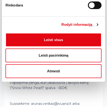
Rinkodara
Įranga
Rodyti informaciją
Kuro suvartojimas l/100 km
Leisti visus
Mieste:
8.8
Užmiestyje:
5.7
Vidutinės:
6.6
Leisti pasirinkimą
Komentarai
Atmesti
naujas Kia K4 SportsWagon 1.6 T-GDi EX 7DCT su
€3000 nuolaida!
Papildoma įranga, kuri įskaičiuota į akcijos kainą:
\"Snow White Pearl\" spalva - 650€;
Susisiekime: arunas.verikas@ivuana.lt arba