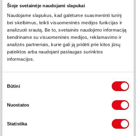
30%
(9282 €)
Šioje svetainėje naudojami slapukai
Pradinė įmoka:
Naudojame slapukus, kad galėtume suasmeninti turinį
0%
50%
60
mėn.
bei skelbimus, teikti visuomeninės medijos funkcijas ir
analizuoti srautą. Be to, svetainės naudojimo informaciją
Laikotarpis:
bendriname su visuomeninės medijos, reklamavimo ir
1
60
2.15%
analizės partneriais, kurie gali ją pridėti prie kitos jūsų
pateiktos arba naudojant paslaugas surinktos
Palūkanų norma (%):
informacijos.
1.45%
8%
0%
Likutinė vertė Eur.:
Sutikimo
0%
50%
Būtini
pasirinkimas
381 €
Mėnesio įmoka*:
Nuostatos
* Šis pasiūlymas nėra banko, lizingo bendrovės ar finansinės
institucijos pasiūlymas ar įsipareigojimas finansuoti
Statistika
nurodytomis sąlygomis. Dėl individualaus pasiūlymo kreipkitės
į UAB "Ivuana".