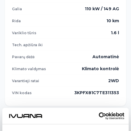
110 kW / 149 AG
Galia
10 km
Rida
1.6 l
Variklio tūris
Tech. apžiūra iki
Automatinė
Pavarų dėžė
Klimato kontrolė
Klimato valdymas
2WD
Varantieji ratai
3KPFX81C7TE311353
VIN kodas
Lizingo skaičiuoklė