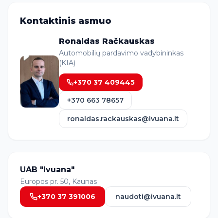
Kontaktinis asmuo
Ronaldas Račkauskas
Automobilių pardavimo vadybininkas
(KIA)
+370 37 409445
+370 663 78657
ronaldas.rackauskas@ivuana.lt
UAB "Ivuana"
Europos pr. 50, Kaunas
+370 37 391006
naudoti@ivuana.lt