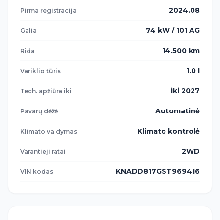
2024.08
Pirma registracija
74 kW / 101 AG
Galia
14.500 km
Rida
1.0 l
Variklio tūris
iki 2027
Tech. apžiūra iki
Automatinė
Pavarų dėžė
Klimato kontrolė
Klimato valdymas
2WD
Varantieji ratai
KNADD817GST969416
VIN kodas