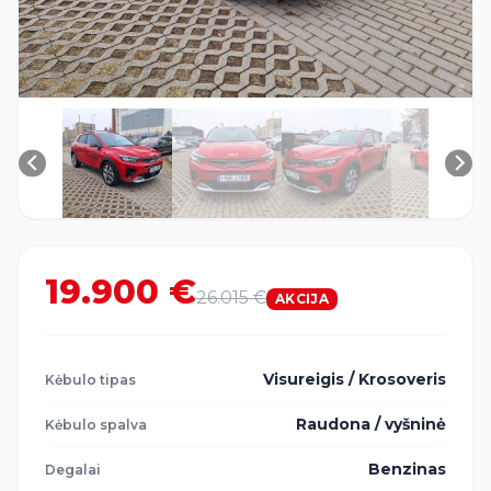
19.900 €
26.015 €
AKCIJA
Visureigis / Krosoveris
Kėbulo tipas
Raudona / vyšninė
Kėbulo spalva
Benzinas
Degalai