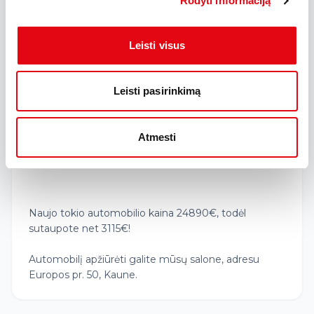
Rodyti informaciją
-Aklosios zonos perspėjimo sistema;
-Avarinio stabdymo sistema kartu su pėsčiųjų
atpažinimu;
Leisti visus
-Automatinės šviesos, automatinės trumposios -
ilgosios šviesos;
-Žiemos paketas -šildomas vairas ir visos keturios
Leisti pasirinkimą
šildomos sėdynės;
- Eismo juostų asistentas;
-Klimato kontrolė;kritulių daviklis, bei kiti
Atmesti
komponentai
Naujo tokio automobilio kaina 24890€, todėl
sutaupote net 3115€!
Automobilį apžiūrėti galite mūsų salone, adresu
Europos pr. 50, Kaune.