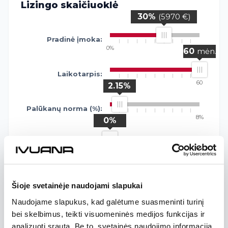
Lizingo skaičiuoklė
30%
(5970 €)
Pradinė įmoka:
0%
50%
60
mėn.
Laikotarpis:
1
60
2.15%
Palūkanų norma (%):
1.45%
8%
0%
Likutinė vertė Eur.:
0%
50%
245 €
Mėnesio įmoka*:
Šioje svetainėje naudojami slapukai
Naudojame slapukus, kad galėtume suasmeninti turinį
* Šis pasiūlymas nėra banko, lizingo bendrovės ar finansinės
bei skelbimus, teikti visuomeninės medijos funkcijas ir
institucijos pasiūlymas ar įsipareigojimas finansuoti
analizuoti srautą. Be to, svetainės naudojimo informaciją