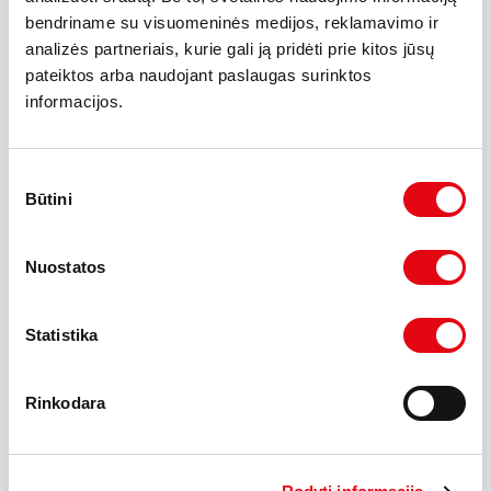
nurodytomis sąlygomis. Dėl individualaus pasiūlymo kreipkitės
bendriname su visuomeninės medijos, reklamavimo ir
į UAB "Ivuana".
analizės partneriais, kurie gali ją pridėti prie kitos jūsų
pateiktos arba naudojant paslaugas surinktos
informacijos.
Įranga
Kuro suvartojimas l/100 km
Sutikimo
Būtini
pasirinkimas
Mieste:
5.6
Užmiestyje:
4.3
Nuostatos
Vidutinės:
5.7
Komentarai
Statistika
Parduodamas oficialaus KIA atstovo Kaune UAB
\"Ivuana\" demonstracinis automobilis.
Rinkodara
Automobilis pravažiavęs tik 6000 km, puikios būklės,
Gausios GT-Line komplektacijos, kuri turi šiuos
komponentus:
-Navigacija, galinio matymo kamera;